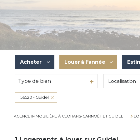
Acheter
Louer
à l'année
Esti
Type de bien
Localisation
De l'ancien
à l'année
Du neuf
De l'immo pro
56520 - Guidel
De l'immo pro
AGENCE IMMOBILIÈRE À CLOHARS-CARNOËT ET GUIDEL
LO
1
Logements à louer sur Guidel