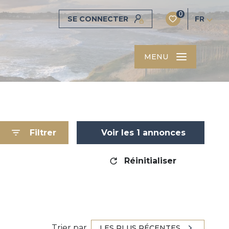
0
SE CONNECTER
FR
MENU
Filtrer
Voir les
1
annonces
Réinitialiser
Trier par
LES PLUS RÉCENTES