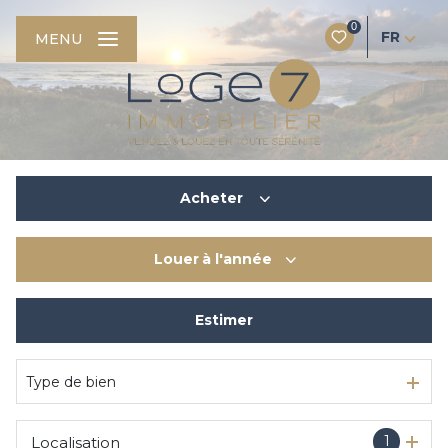
0
FR
MENU
Acheter
Louer
à l'année
De l'ancien
Du neuf
Estimer
à l'année
De l'immo pro
De l'immo pro
Type de bien
1
Localisation