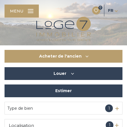
0
FR
MENU
Acheter
de l'ancien
Louer
De l'ancien
Du neuf
Estimer
à l'année
De l'immo pro
De l'immo pro
Type de bien
1
1
Localisation