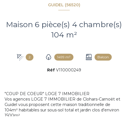
GUIDEL (56520)
Maison 6 pièce(s) 4 chambre(s)
104 m²
2
1499 m²
Balcon
Réf
V110000249
"COUP DE COEUR" LOGE 7 IMMOBILIER
Vos agences LOGE 7 IMMOBILIER de Clohars-Carnoët et
Guidel vous proposent cette maison traditionnelle de
104m² habitables sur sous-sol total et jardin clos d'environ
1500m².
Au calme, en secteur campagne, à moins de 5 minutes des
grands axes et commerces et à moins de 8 minutes des