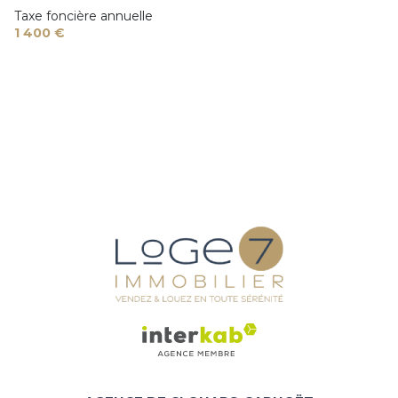
Taxe foncière annuelle
arboré
1 400 €