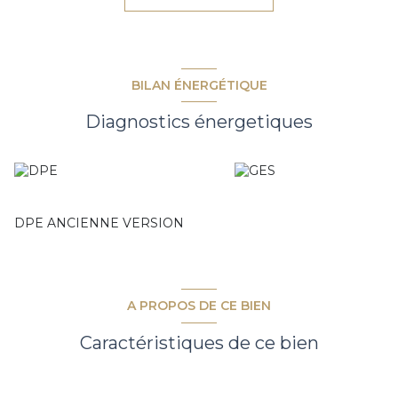
vos envies. Vous apprécierez sa situation idéale, au calme
tout en restant proche des commodités, écoles et
commerces.
Libre de constructeur, il vous laisse une totale liberté dans
la réalisation de votre projet.
BILAN ÉNERGÉTIQUE
Terrain non viabilisé.
Assainissement individuel à prévoir.
Diagnostics énergetiques
Une opportunité rare pour imaginer un projet sur mesure
dans un cadre privilégié !
Contactez-nous rapidement pour une visite et laissez-vous
séduire par le potentiel de ce terrain.
Les informations sur les risques auxquels ce bien est
DPE ANCIENNE VERSION
exposé sont disponibles sur le site
Géorisques
A PROPOS DE CE BIEN
Caractéristiques de ce bien