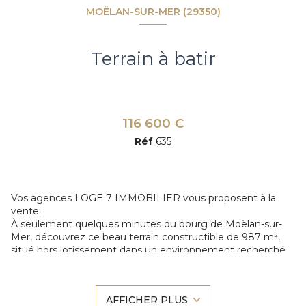
MOËLAN-SUR-MER (29350)
Terrain à batir
116 600 €
Réf
635
Vos agences LOGE 7 IMMOBILIER vous proposent à la
vente:
À seulement quelques minutes du bourg de Moëlan-sur-
Mer, découvrez ce beau terrain constructible de 987 m²,
situé hors lotissement dans un environnement recherché.
Rare sur le secteur, ce terrain offre de nombreuses
possibilités pour concrétiser votre projet immobilier :
construction d’une belle maison familiale, projet avec vaste
AFFICHER PLUS
jardin ou encore possibilité de rediviser en deux lots selon