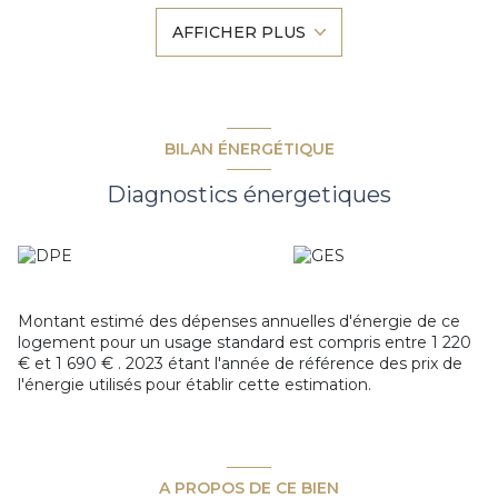
Maison de 108m² habitable implantée sur un terrain
AFFICHER PLUS
constructible de plus de 1500m².
Au rez-de-chaussée, vous trouvez une belle entrée qui
ouvre sur une pièce de vie de plus de 40m² avec son poêle
à granulés exposée Sud/ouest, et accès terrasse.
Une cuisine ouverte aménagée et équipée avec accès
garage et buanderie.
BILAN ÉNERGÉTIQUE
Un espace nuit avec une chambre et une salle d'eau. WC
indépendant.
Diagnostics énergetiques
À l'étage, une mezzanine, trois chambres et une salle de
bain avec WC.
Avec la possibilité de réaliser une extension, ou
une
division de terrain.
Vous souhaitez plus de renseignements, ou organiser une
visite ? Contactez votre agence LOGE 7 IMMOBILIER au
Montant estimé des dépenses annuelles d'énergie de ce
02 98 71 63 38.
logement pour un usage standard est compris entre 1 220
€ et 1 690 € . 2023 étant l'année de référence des prix de
l'énergie utilisés pour établir cette estimation.
A PROPOS DE CE BIEN