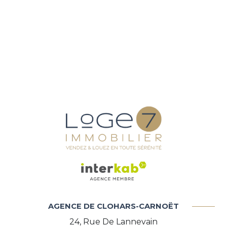
chambre
10.79 m²
arboré
chambre
10.23 m²
piscinable
AGENCE DE CLOHARS-CARNOËT
24, Rue De Lannevain