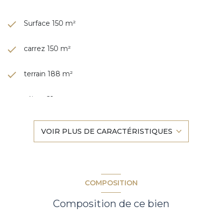
Surface 150 m²
carrez 150 m²
terrain 188 m²
séjour 21 m²
4 chambre(s)
VOIR PLUS DE CARACTÉRISTIQUES
1 salle(s) de bain
construit en 1900
COMPOSITION
cuisine séparée (semi-équipée)
Composition de ce bien