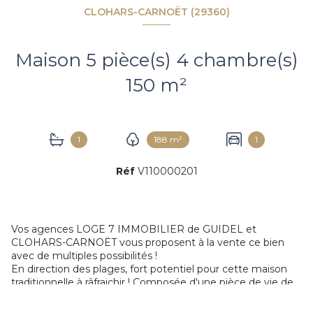
CLOHARS-CARNOËT (29360)
Maison 5 pièce(s) 4 chambre(s)
150 m²
1
188 m²
1
Réf
V110000201
Vos agences LOGE 7 IMMOBILIER de GUIDEL et
CLOHARS-CARNOËT vous proposent à la vente ce bien
avec de multiples possibilités !
En direction des plages, fort potentiel pour cette maison
traditionnelle à râfraichir ! Composée d'une pièce de vie de
plus de 22 m² avec cheminée insert bois, une cuisine de
20m² pouvant s'ouvrir sur le salon séjour, de 4 belles