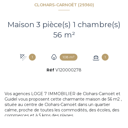
CLOHARS-CARNOËT (29360)
Maison 3 pièce(s) 1 chambre(s)
56 m²
1
108 m²
1
Réf
V120000278
Vos agences LOGE 7 IMMOBILIER de Clohars-Carnoët et
Guidel vous proposent cette charmante maison de 56 m2 ,
située au centre de Clohars-Carnoët dans un quartier
calme, p
roche de toutes les commodités, des écoles, des
commerces et à 5 kms des plages.
En plus de sa situation idéale, elle est composée d'un
terrain clôturé avec parking intérieur, d'un portail électrique.