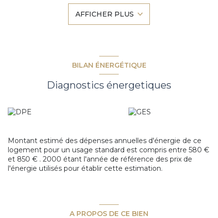
Au Rez de chaussée, une pièce de vie de 33 m2 avec une
AFFICHER PLUS
cuisine ouverte équipée et aménagée, une salle d'eau et
wc, ainsi qu'une loggia.
A l'étage une belle chambre avec rangement , une grande
mezzanine lumineuse qui peut être agencer en chambre.
Bien rare en centre , dans un quartier calme, cette maison
"Coup de coeur "sans travaux saura vous séduire dès
BILAN ÉNERGÉTIQUE
l'entrée dans le lieu.
Vous souhaitez plus de renseignements ou organiser une
Diagnostics énergetiques
visite ? Contactez votre agence LOGE 7 IMMOBILIER de
Clohars-Carnoët.
Montant estimé des dépenses annuelles d'énergie de ce
logement pour un usage standard est compris entre 580 €
et 850 € . 2000 étant l'année de référence des prix de
l'énergie utilisés pour établir cette estimation.
A PROPOS DE CE BIEN