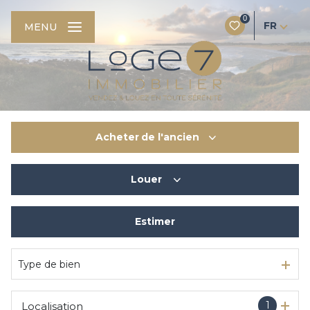
0
FR
MENU
Acheter
de l'ancien
Louer
De l'ancien
Du neuf
Estimer
à l'année
De l'immo pro
De l'immo pro
Type de bien
1
Localisation