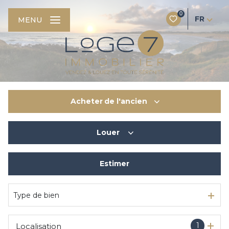
0
FR
MENU
Acheter
de l'ancien
Louer
De l'ancien
Du neuf
Estimer
à l'année
De l'immo pro
De l'immo pro
Type de bien
1
Localisation