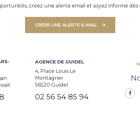
ortunités, créez une alerte email et soyez informé dès 
CRÉER UNE ALERTE E-MAIL
RS-
AGENCE DE GUIDEL
N
4, Place Louis Le
No
Montagner
ain
56520 Guidel
noët
02 56 54 85 94
38