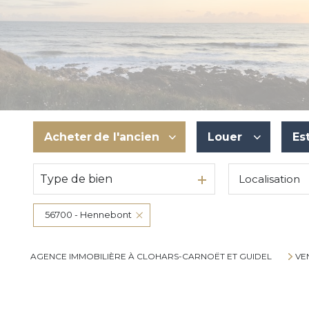
Acheter
de l'ancien
Louer
Es
Type de bien
Localisation
De l'ancien
à l'année
Du neuf
De l'immo pro
56700 - Hennebont
De l'immo pro
AGENCE IMMOBILIÈRE À CLOHARS-CARNOËT ET GUIDEL
VE