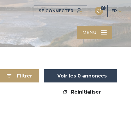
0
SE CONNECTER
FR
MENU
Filtrer
Voir les
0
annonces
Réinitialiser