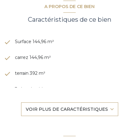
A PROPOS DE CE BIEN
Caractéristiques de ce bien
Surface 144,96 m²
carrez 144,96 m²
terrain 392 m²
3 chambre(s)
3 salle(s) d'eau
VOIR PLUS DE CARACTÉRISTIQUES
construit en 2022
cuisine américaine (équipée)