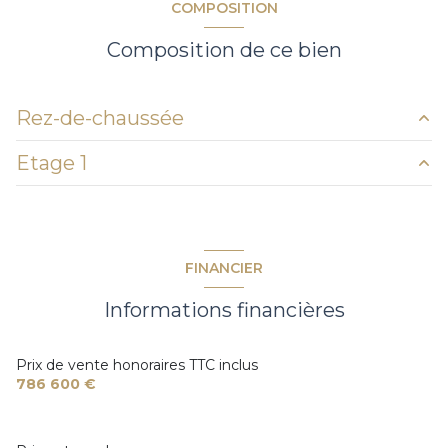
COMPOSITION
Chauffage individuel : au sol (pompe à chaleur)
Composition de ce bien
1 garage(s)
Rez-de-chaussée
2 parking(s)
Etage 1
salle d'eau
m²
exposition Nord-Ouest
cuisine
m²
suite
25 m²
suite
25 m²
1 côté(s) mitoyen(s)
suite
25 m²
FINANCIER
garage
35 m²
1 niveau(x)
Informations financières
ARRIERE CUISINE
4 m²
vue clair et dégagée
salon/sejour
75 m²
Prix de vente honoraires TTC inclus
786 600 €
terrasse