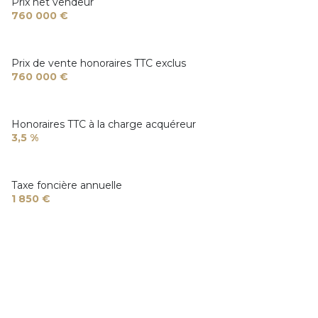
arboré
Prix net vendeur
760 000 €
piscinable
Prix de vente honoraires TTC exclus
visiophone
760 000 €
interphone
Honoraires TTC à la charge acquéreur
3,5 %
Taxe foncière annuelle
1 850 €