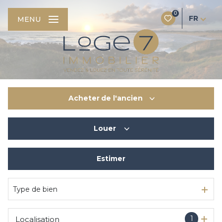
0
FR
MENU
Acheter
de l'ancien
Louer
De l'ancien
Du neuf
Estimer
à l'année
De l'immo pro
De l'immo pro
Type de bien
1
Localisation