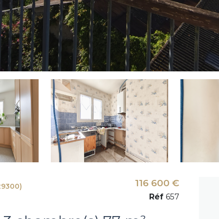
116 600 €
29300)
Réf
657