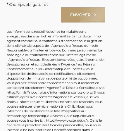
* Champs obligatoires
ENVOYER
Les informations recueillies sur ce formulaire sont
enregistrées dans un fichier informatisé par La Boite Immo
agissant comme Sous-traitant du traitement pour la gestion
de la clientèle/prospects de l'Agence / du Réseau qui reste
Responsable du Traitement de vos Données personnelles. La
base légale du traitement repose sur l'intérêt légitime de
l'Agence / du Réseau. Elles sont conservées jusqu'à demande
de suppression et sont destinées à l'Agence / au Réseau.
Conformément à la loi « informatique et libertés », vous
disposez des droits d’accès, de rectification, d’effacement,
d’opposition, de limitation et de portabilité de vos données.
Vous pouvez retirer votre consentement à tout moment en
contactant directement l’Agence / Le Réseau. Consultez le site
https://cnil.fr/fr
pour plus d’informations sur vos droits. Si vous
estimez, après avoir contacté l'Agence / le Réseau, que vos
droits « Informatique et Libertés » ne sont pas respectés, vous
pouvez adresser une réclamation à la CNIL. Nous vous
informons de l’existence de la liste d'opposition au
démarchage téléphonique « Bloctel », sur laquelle vous
pouvez vous inscrire ici :
https://www.bloctel.gouv.fr
. Dans le
cadre de la protection des Données personnelles, nous vous
invitons à ne pas inscrire de Données sensibles dans le