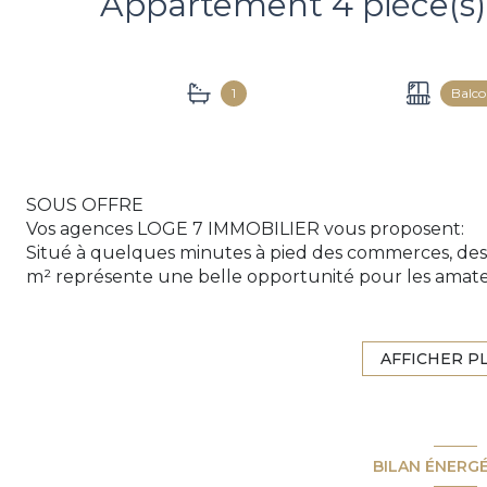
1
Balc
SOUS OFFRE
Vos agences LOGE 7 IMMOBILIER vous proposent:
Situé à quelques minutes à pied des commerces, des 
m² représente une belle opportunité pour les amate
Entièrement à rénover, il offre une excellente base
et parfaitement adapté à vos goûts.
Il se compose de:
AFFICHER P
- Un séjour lumineux avec accès balcon
- Une cuisine indépendante
- 3 chambres
- Une salle de bains
BILAN ÉNERG
- Un W.C. indépendant