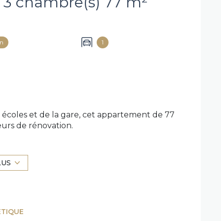
Appartement 4 pièce(s) 3 chambre(s) 77 m²
on
1
écoles et de la gare, cet appartement de 77
urs de rénovation.
 pour créer un intérieur moderne, confortable
LUS
ÉTIQUE