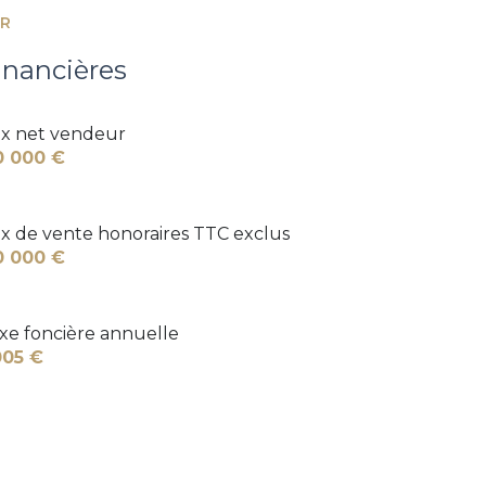
ER
inancières
ix net vendeur
0 000 €
ix de vente honoraires TTC exclus
0 000 €
xe foncière annuelle
005 €