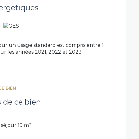
 ville
ergetiques
ur un usage standard est compris entre 1
sur les années 2021, 2022 et 2023
mais son emplacement, sa distribution et sa
pour une résidence principale ou un
n intérieur entièrement à votre image.
CE BIEN
nt situé au cœur de Quimperlé.
s de ce bien
séjour 19 m²