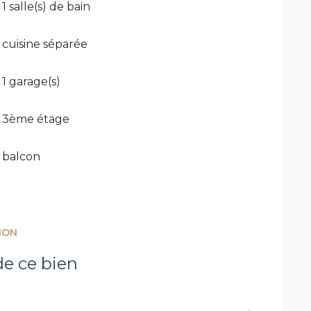
1 salle(s) de bain
cuisine séparée
1 garage(s)
3ème étage
balcon
ION
e ce bien