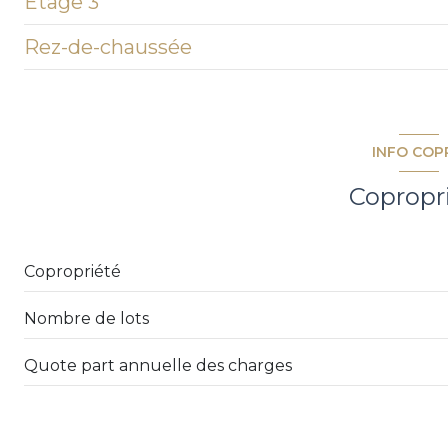
Etage 3
Rez-de-chaussée
entrée
COULOIR
garage
WC
INFO COP
Placard
Copropr
salle de bain
Placard
Copropriété
chambre
Nombre de lots
salon/sejour
cuisine
Quote part annuelle des charges
chambre
chambre