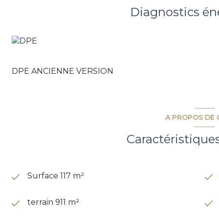
excellente opportunité pour les acquéreurs en quête d
Diagnostics én
volumes et cadre de vie très agréable.
Pour plus de renseignements ou pour organiser une 
Veuillez noter que certaines photos ont été générées à l
présentées à titre indicatif et ont pour objectif de vo
d'aménagement et de décoration du bien.
DPE ANCIENNE VERSION
Les informations sur les risques auxquels ce bien est 
A PROPOS DE 
Caractéristique
Surface 117 m²
terrain 911 m²