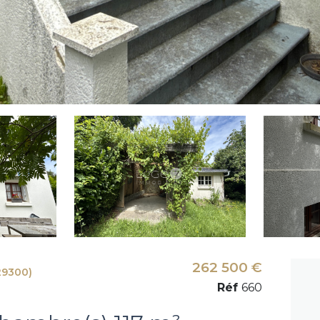
262 500 €
29300)
Réf
660