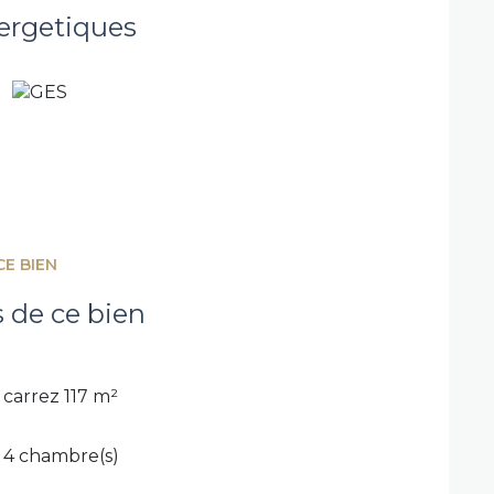
'un bien évolutif, alliant potentiel,
ergetiques
visite, contactez-nous rapidement !
'aide de l'intelligence artificielle. Elles sont
us aider à vous projeter dans le potentiel
exposé sont disponibles sur le site
Géorisques
CE BIEN
s de ce bien
carrez 117 m²
4 chambre(s)