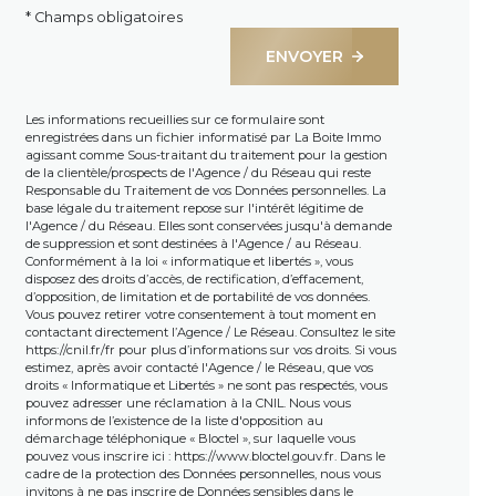
* Champs obligatoires
ENVOYER
Les informations recueillies sur ce formulaire sont
enregistrées dans un fichier informatisé par La Boite Immo
agissant comme Sous-traitant du traitement pour la gestion
de la clientèle/prospects de l'Agence / du Réseau qui reste
Responsable du Traitement de vos Données personnelles. La
base légale du traitement repose sur l'intérêt légitime de
l'Agence / du Réseau. Elles sont conservées jusqu'à demande
de suppression et sont destinées à l'Agence / au Réseau.
Conformément à la loi « informatique et libertés », vous
disposez des droits d’accès, de rectification, d’effacement,
d’opposition, de limitation et de portabilité de vos données.
Vous pouvez retirer votre consentement à tout moment en
contactant directement l’Agence / Le Réseau. Consultez le site
https://cnil.fr/fr
pour plus d’informations sur vos droits. Si vous
estimez, après avoir contacté l'Agence / le Réseau, que vos
droits « Informatique et Libertés » ne sont pas respectés, vous
pouvez adresser une réclamation à la CNIL. Nous vous
informons de l’existence de la liste d'opposition au
démarchage téléphonique « Bloctel », sur laquelle vous
pouvez vous inscrire ici :
https://www.bloctel.gouv.fr
. Dans le
cadre de la protection des Données personnelles, nous vous
invitons à ne pas inscrire de Données sensibles dans le