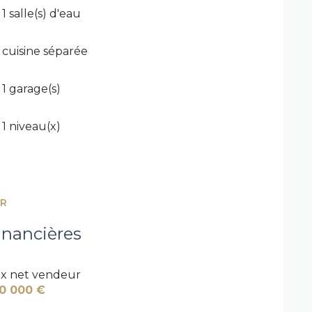
1 salle(s) d'eau
cuisine séparée
1 garage(s)
1 niveau(x)
ER
inancières
ix net vendeur
0 000 €