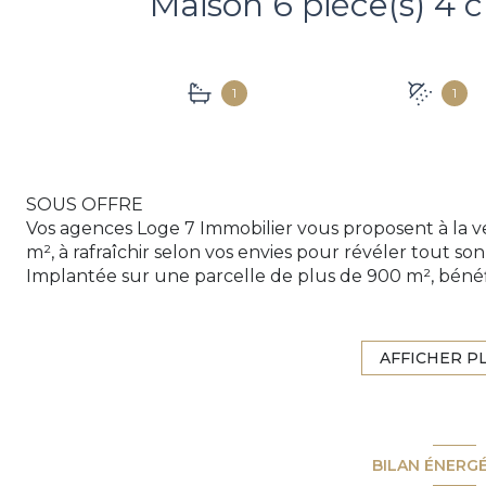
1
1
SOUS OFFRE
Vos agences Loge 7 Immobilier vous proposent à la v
m², à rafraîchir selon vos envies pour révéler tout son
Implantée sur une parcelle de plus de 900 m², bénéfi
les commodités de la ville de Quimperlé, cette maiso
lumière. Vous y découvrirez un grand salon-séjour, 
ainsi qu'une salle de bains et une salle d'eau.
AFFICHER P
À l'extérieur, vous profiterez d'un beau terrain, d'
recouverte de glycines, qui peut créer un cadre par
de beaux moments durant les soirées d'été.
Grâce à son entrée indépendante, le sous-sol peut
BILAN ÉNERG
de nombreuses possibilités d'aménagement et de val