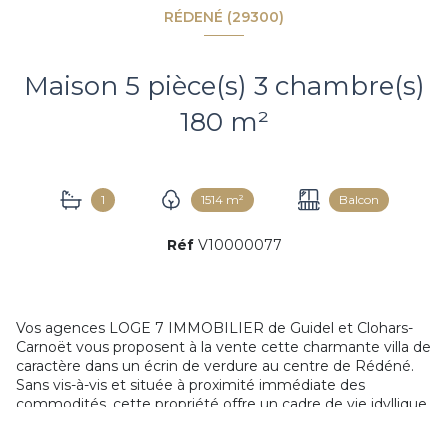
RÉDENÉ (29300)
Maison 5 pièce(s) 3 chambre(s)
180 m²
1
1514 m²
Balcon
Réf
V10000077
Vos agences LOGE 7 IMMOBILIER de Guidel et Clohars-
Carnoët vous proposent à la vente cette charmante villa de
caractère dans un écrin de verdure au centre de Rédéné.
Sans vis-à-vis et située à proximité immédiate des
commodités, cette propriété offre un cadre de vie idyllique
avec des caractéristiques remarquables et un charme
incomparable.