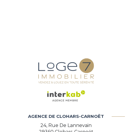
arboré
piscinable
AGENCE DE CLOHARS-CARNOËT
24, Rue De Lannevain
29360
Clohars-Carnoët