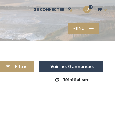
0
SE CONNECTER
FR
MENU
Filtrer
Voir les
0
annonces
Réinitialiser