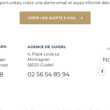
ortunités, créez une alerte email et soyez informé dès 
CRÉER UNE ALERTE E-MAIL
RS-
AGENCE DE GUIDEL
N
4, Place Louis Le
No
Montagner
ain
56520 Guidel
noët
02 56 54 85 94
38