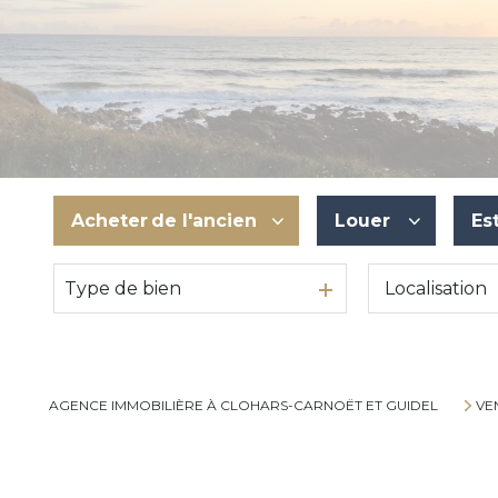
Acheter
de l'ancien
Louer
Es
Type de bien
De l'ancien
à l'année
Du neuf
De l'immo pro
De l'immo pro
AGENCE IMMOBILIÈRE À CLOHARS-CARNOËT ET GUIDEL
VE