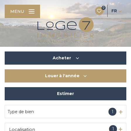
0
FR
MENU
Acheter
Louer
à l'année
De l'ancien
Du neuf
Estimer
à l'année
De l'immo pro
De l'immo pro
Type de bien
1
1
Localisation