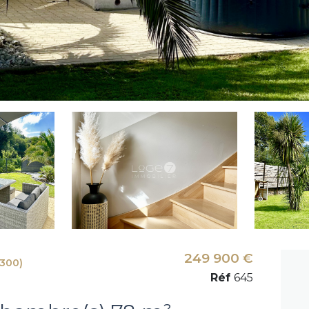
249 900 €
300)
Réf
645