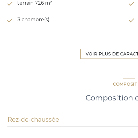
terrain 726 m²
3 chambre(s)
construit en 2012
1 garage(s)
VOIR PLUS DE CARAC
exposition Sud-Est
COMPOSIT
vue Jardin
Composition d
arboré
Rez-de-chaussée
salon/sejour