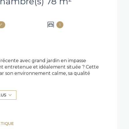
Maison 4 pièce(s) 3 chambre(s) 78 m²
m²
1
récente avec grand jardin en impasse
t entretenue et idéalement située ? Cette
par son environnement calme, sa qualité
 et des principaux axes.
baignée de lumière comprenant un salon-
erne et de belle qualité. Fonctionnelle au
LUS
buanderie.
ant et deux accès directs vers une grande
ement des beaux jours.
 confortables et d'une salle d'eau avec WC.
ÉTIQUE
aysagé, clôturé et soigneusement entretenu,