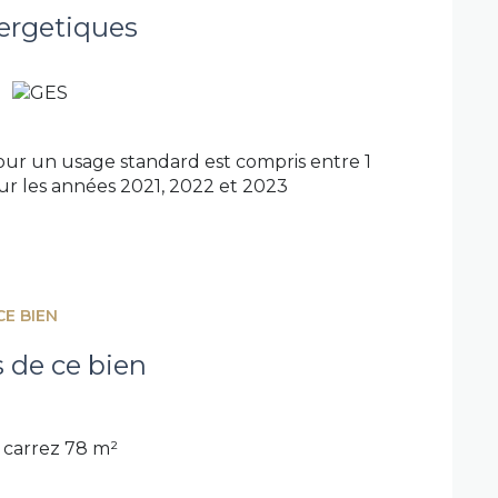
ardin ainsi qu'un robot tondeuse
ergetiques
er les prestations.
ivatives complètent ce bien.
 premier achat, où il ne reste plus qu'à
IER pour obtenir davantage d'informations
ur un usage standard est compris entre 1
sur les années 2021, 2022 et 2023
CE BIEN
s de ce bien
carrez 78 m²