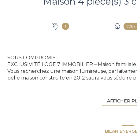
1
726 
SOUS COMPROMIS
EXCLUSIVITÉ LOGE 7 IMMOBILIER – Maison familiale 
Vous recherchez une maison lumineuse, parfaitemen
belle maison construite en 2012 saura vous séduire 
d'entretien et sa proximité immédiate des commerces
Dès l'entrée, découvrez une agréable pièce de vie 
séjour convivial ouvert sur une cuisine récente, mod
AFFICHER P
quotidien, la cuisine bénéficie d'un accès direct à la 
Le rez-de-chaussée offre également un WC indépend
terrasse exposée Sud-Est, idéale pour profiter plein
À l'étage, l'espace nuit se compose de trois chambres
BILAN ÉNERG
À l'extérieur, vous apprécierez un superbe jardin p