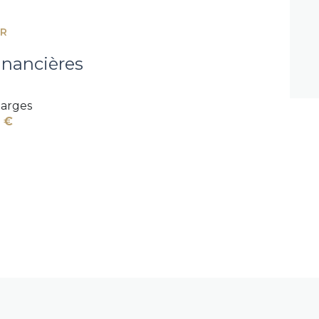
ER
inancières
arges
 €