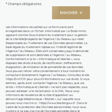
* Champs obligatoires
ENVOYER
Les informations recueillies sur ce formulaire sont
enregistrées dans un fichier informatisé par La Boite Immo
agissant comme Sous-traitant du traitement pour la gestion
de la clientèle/prospects de l'Agence / du Réseau qui reste
Responsable du Traitement de vos Données personnelles. La
base légale du traitement repose sur l'intérêt légitime de
l'Agence / du Réseau. Elles sont conservées jusqu'à demande
de suppression et sont destinées à l'Agence / au Réseau.
Conformément à la loi « informatique et libertés », vous
disposez des droits d’accès, de rectification, d’effacement,
d’opposition, de limitation et de portabilité de vos données.
Vous pouvez retirer votre consentement à tout moment en
contactant directement l’Agence / Le Réseau. Consultez le site
https://cnil.fr/fr
pour plus d’informations sur vos droits. Si vous
estimez, après avoir contacté l'Agence / le Réseau, que vos
droits « Informatique et Libertés » ne sont pas respectés, vous
pouvez adresser une réclamation à la CNIL. Nous vous
informons de l’existence de la liste d'opposition au
démarchage téléphonique « Bloctel », sur laquelle vous
pouvez vous inscrire ici :
https://www.bloctel.gouv.fr
. Dans le
cadre de la protection des Données personnelles, nous vous
invitons à ne pas inscrire de Données sensibles dans le