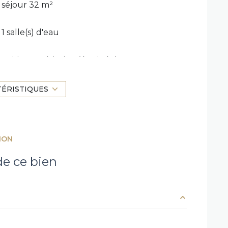
séjour 32 m²
1 salle(s) d'eau
cuisine américaine (équipée)
2 parking(s)
TÉRISTIQUES
1 niveau(x)
ION
terrasse
e ce bien
32.04 m²