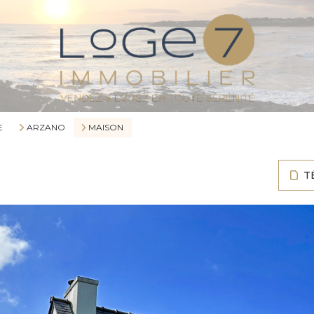
E
ARZANO
MAISON
T