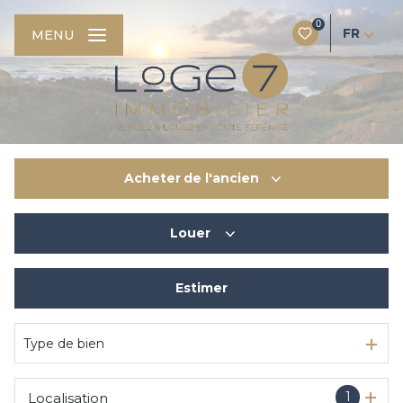
0
FR
MENU
Acheter
de l'ancien
Louer
De l'ancien
Du neuf
Estimer
à l'année
De l'immo pro
De l'immo pro
Type de bien
1
Localisation