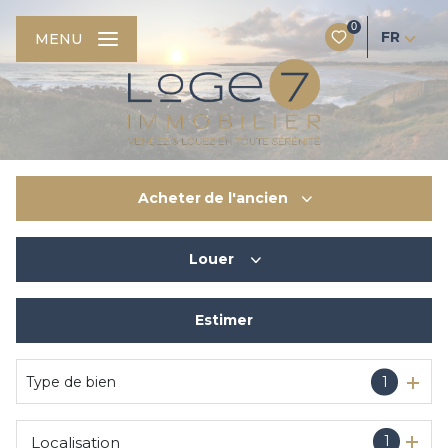
0
FR
MENU
Acheter
de l'ancien
Louer
De l'ancien
Du neuf
Estimer
à l'année
De l'immo pro
De l'immo pro
Type de bien
1
1
Localisation