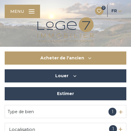
0
FR
MENU
Acheter
de l'ancien
Louer
De l'ancien
Du neuf
Estimer
à l'année
De l'immo pro
De l'immo pro
Type de bien
1
1
Localisation