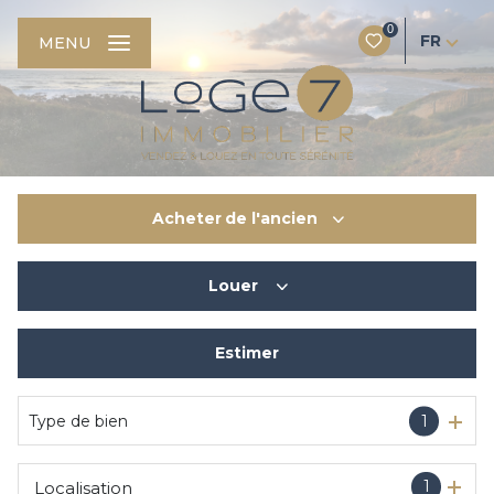
0
FR
MENU
Acheter
de l'ancien
Louer
De l'ancien
Du neuf
Estimer
à l'année
De l'immo pro
De l'immo pro
Type de bien
1
1
Localisation