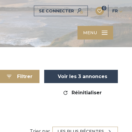
0
SE CONNECTER
FR
MENU
Filtrer
Voir les
3
annonces
Réinitialiser
Trier par
LES PLUS RÉCENTES