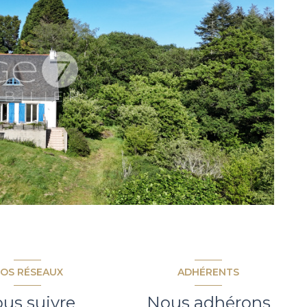
OS RÉSEAUX
ADHÉRENTS
us suivre
Nous adhérons