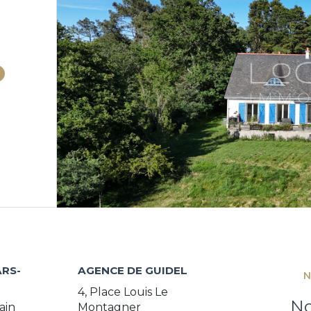
RS-
AGENCE DE GUIDEL
N
4, Place Louis Le
No
Montagner
ain