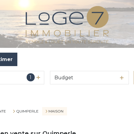
timer
1
Budget
NTE
QUIMPERLE
MAISON
 en vente sur Quimperle