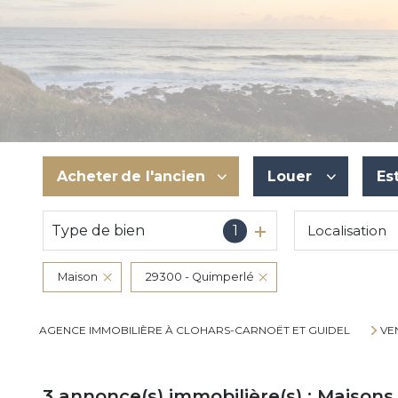
Acheter
de l'ancien
Louer
Es
Type de bien
1
Localisation
De l'ancien
à l'année
Du neuf
De l'immo pro
Maison
29300 - Quimperlé
De l'immo pro
AGENCE IMMOBILIÈRE À CLOHARS-CARNOËT ET GUIDEL
VE
3
annonce(s) immobilière(s) : Maisons