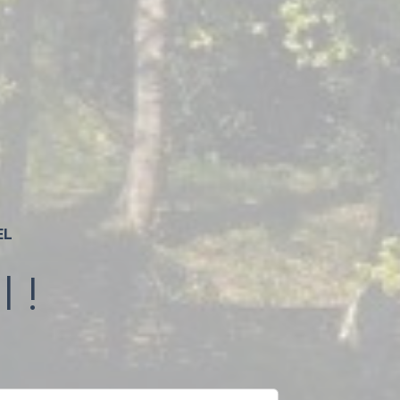
EL
 !