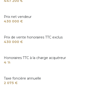
salle d'eau
3 m²
447 200 €
accès handicapé
Prix net vendeur
430 000 €
Prix de vente honoraires TTC exclus
430 000 €
Honoraires TTC à la charge acquéreur
4 %
Taxe foncière annuelle
2 075 €