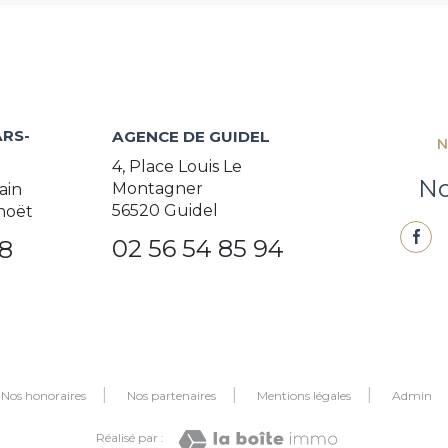
RS-
AGENCE DE GUIDEL
N
4, Place Louis Le
No
Montagner
ain
56520 Guidel
noët
02 56 54 85 94
38
Nos honoraires
Nos partenaires
Mentions légales
Admin
Réalisé par :