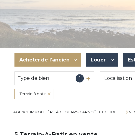
Acheter
de l'ancien
Louer
Es
Type de bien
1
De l'ancien
à l'année
Du neuf
De l'immo pro
Terrain à batir
De l'immo pro
AGENCE IMMOBILIÈRE À CLOHARS-CARNOËT ET GUIDEL
VE
5
Terrain-A-Batir en vente