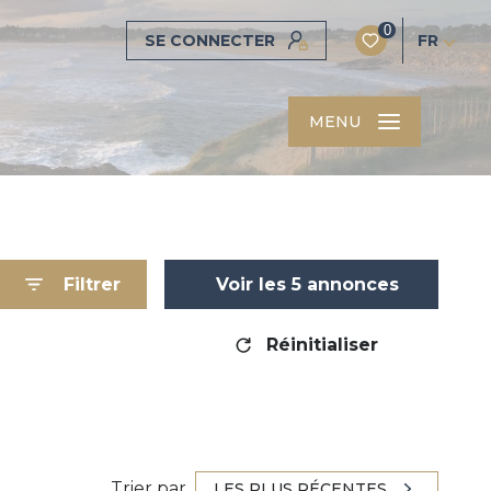
0
SE CONNECTER
FR
MENU
Filtrer
Voir les
5
annonces
Réinitialiser
Trier par
LES PLUS RÉCENTES